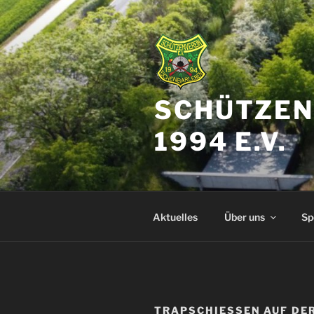
Zum
Inhalt
springen
SCHÜTZEN
1994 E.V.
Aktuelles
Über uns
Sp
TRAPSCHIESSEN AUF DER 