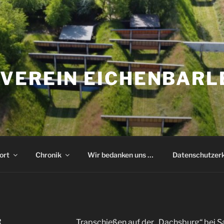
VEREIN EICHENBARL
ort
Chronik
Wir bedanken uns …
Datenschutzer
„
Trapschießen auf der „Dachsburg“ bei S