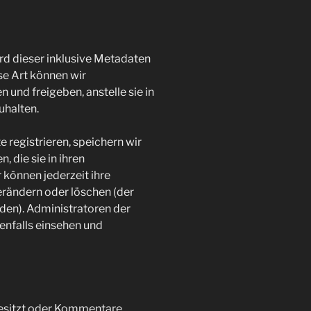
d dieser inklusive Metadaten
se Art können wir
nd freigeben, anstelle sie in
uhalten.
e registrieren, speichern wir
, die sie in ihren
 können jederzeit ihre
erändern oder löschen (der
den). Administratoren der
nfalls einsehen und
besitzt oder Kommentare