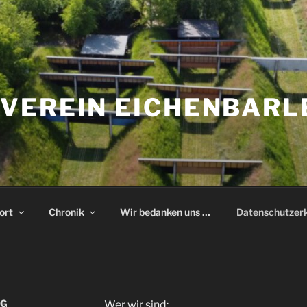
VEREIN EICHENBARL
ort
Chronik
Wir bedanken uns …
Datenschutzer
NG
Wer wir sind: