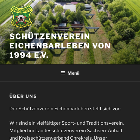
Zum
Inhalt
springen
SCHÜTZENVEREIN
EICHENBARLEBEN VON
1994 E.V.
Menü
ÜBER UNS
Der Schützenverein Eichenbarleben stellt sich vor:
Wir sind ein vielfältiger Sport- und Traditionsverein,
Mitglied im Landesschützenverein Sachsen-Anhalt
und Kreisschützenverband Ohrekreis. Unser